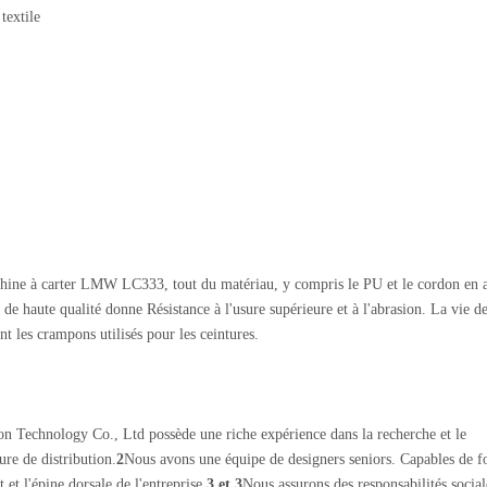
textile
chine à carter LMW LC333, tout du matériau, y compris le PU et le cordon en a
de haute qualité donne Résistance à l'usure supérieure et à l'abrasion. La vie d
t les crampons utilisés pour les ceintures.
n Technology Co., Ltd possède une riche expérience dans la recherche et le
ure de distribution.
2
Nous avons une équipe de designers seniors. Capables de f
 et l'épine dorsale de l'entreprise.
3 et 3
Nous assurons des responsabilités socia