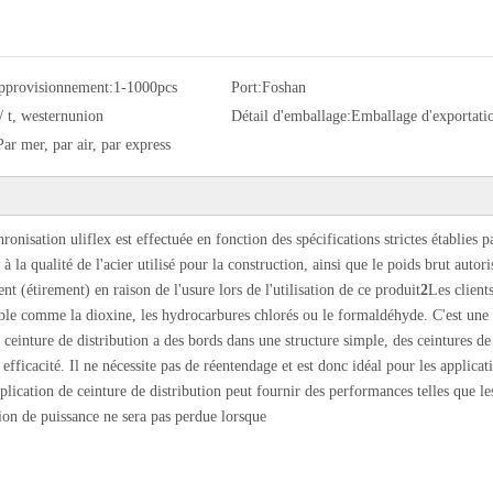
approvisionnement:
1-1000pcs
Port:
Foshan
/ t, westernunion
Détail d'emballage:
Emballage d'exportati
Par mer, par air, par express
ronisation uliflex est effectuée en fonction des spécifications strictes établies p
 la qualité de l'acier utilisé pour la construction, ainsi que le poids brut autoris
 (étirement) en raison de l'usure lors de l'utilisation de ce produit
2
Les client
ble comme la dioxine, les hydrocarbures chlorés ou le formaldéhyde. C'est une 
 ceinture de distribution a des bords dans une structure simple, des ceintures de
efficacité. Il ne nécessite pas de réentendage et est donc idéal pour les applicat
plication de ceinture de distribution peut fournir des performances telles que le
ssion de puissance ne sera pas perdue lorsque