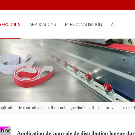
S PRODUITS
APPLICATIONS
PERSONNALISATION
À
PROPOS
pplication de courroie de distribution longue durée Uliflex en provenance de C
Application de courroie de distribution longue dur