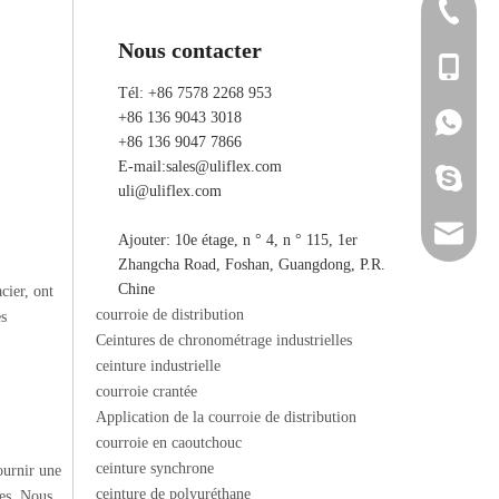
+86 7578
Nous contacter
+86 136 
Tél: +86 7578 2268 953
+86 136 9043 3018
+86 136 
+86 136 
+86 136 9047 7866
E-mail:
sales@uliflex.com
ada_ulifl
uli@uliflex.com
sales@ul
Ajouter: 10e étage, n ° 4, n ° 115, 1er
Zhangcha Road, Foshan, Guangdong, P.R.
uli@ulif
Chine
cier, ont
courroie de distribution
es
Ceintures de chronométrage industrielles
ceinture industrielle
courroie crantée
Application de la courroie de distribution
courroie en caoutchouc
ceinture synchrone
ournir une
ceinture de polyuréthane
les. Nous