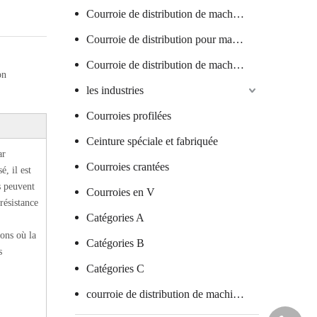
Courroie de distribution de machine textile
Courroie de distribution pour machine à saucisses
Courroie de distribution de machine à verre
on
les industries
Courroies profilées
Ceinture spéciale et fabriquée
ar
Courroies crantées
é, il est
s peuvent
Courroies en V
résistance
Catégories A
ions où la
Catégories B
s
Catégories C
courroie de distribution de machine d'emballage