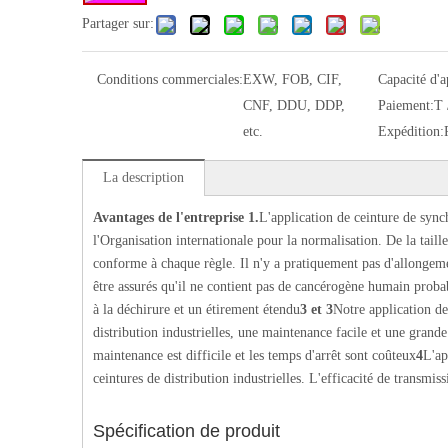
Partager sur:
Conditions commerciales:
EXW, FOB, CIF,
Capacité d'
CNF, DDU, DDP,
Paiement:
T 
etc.
Expédition:
La description
Avantages de l'entreprise
1.
L'application de ceinture de synch
l'Organisation internationale pour la normalisation. De la taille à
conforme à chaque règle. Il n'y a pratiquement pas d'allongement
être assurés qu'il ne contient pas de cancérogène humain proba
à la déchirure et un étirement étendu
3 et 3
Notre application de
distribution industrielles, une maintenance facile et une grande 
maintenance est difficile et les temps d'arrêt sont coûteux
4
L'ap
ceintures de distribution industrielles. L'efficacité de transmi
Spécification de produit