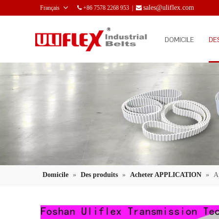
sales@uliflex.com
Français
+86 7578 2268 953 |


DOMICILE
DE
Domicile
»
Des produits
»
Acheter APPLICATION
»
A