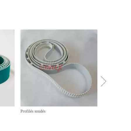
Profilés soudés
Courroies trapéz