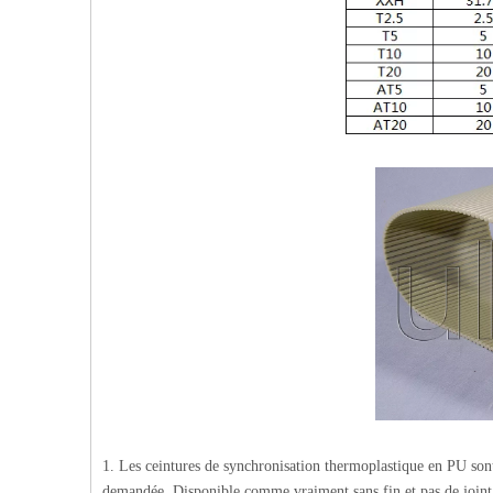
1. Les ceintures de synchronisation thermoplastique en PU sont
demandée. Disponible comme vraiment sans fin et pas de joint