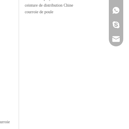
ceinture de distribution Chine
+86 136 
+86 136 
courroie de poule
ada_ulifl
sales@ul
uli@ulif
urroie