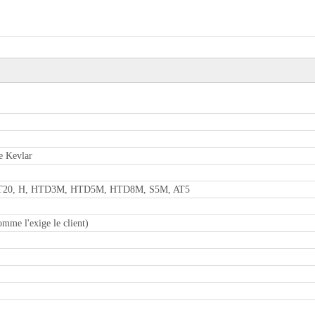
e Kevlar
 AT20, H, HTD3M, HTD5M, HTD8M, S5M, AT5
omme l'exige le client)