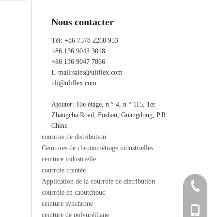
Nous contacter
Tél: +86 7578 2268 953
+86 136 9043 3018
+86 136 9047 7866
E-mail:
sales@uliflex.com
uli@uliflex.com
Ajouter: 10e étage, n ° 4, n ° 115, 1er
Zhangcha Road, Foshan, Guangdong, P.R.
Chine
courroie de distribution
Ceintures de chronométrage industrielles
ceinture industrielle
courroie crantée
Application de la courroie de distribution
+86 7578
courroie en caoutchouc
ceinture synchrone
+86 136 
ceinture de polyuréthane