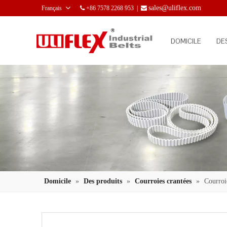
sales@uliflex.com
Français
+86 7578 2268 953 |


DOMICILE
DE
Domicile
»
Des produits
»
Courroies crantées
»
Courroi