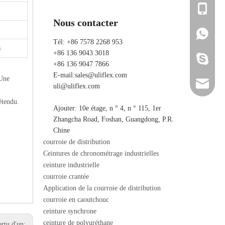
+86 136 
Nous contacter
+86 136 
+86 136 
Tél: +86 7578 2268 953
s
+86 136 9043 3018
ada_ulifl
+86 136 9047 7866
E-mail:
sales@uliflex.com
 Une
sales@ul
uli@uliflex.com
étendu.
Ajouter: 10e étage, n ° 4, n ° 115, 1er
uli@ulif
Zhangcha Road, Foshan, Guangdong, P.R.
Chine
courroie de distribution
Ceintures de chronométrage industrielles
ceinture industrielle
courroie crantée
Application de la courroie de distribution
courroie en caoutchouc
ceinture synchrone
ceinture de polyuréthane
ertu d'un: