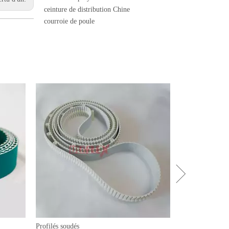
ceinture de distribution Chine
courroie de poule
Profilés soudés
Courroies trapéz