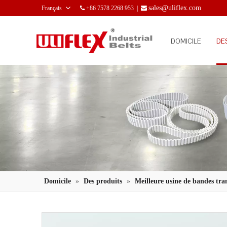
sales@uliflex.com
Français
+86 7578 2268 953 |


DOMICILE
DE
Domicile
»
Des produits
»
Meilleure usine de bandes tra