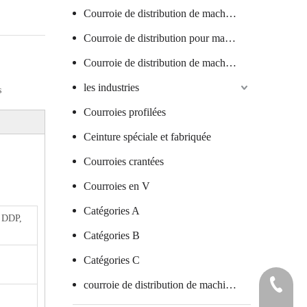
Courroie de distribution de machine textile
Courroie de distribution pour machine à saucisses
Courroie de distribution de machine à verre
les industries
s
Courroies profilées
Ceinture spéciale et fabriquée
Courroies crantées
Courroies en V
Catégories A
 DDP,
Catégories B
Catégories C
+86 7578
courroie de distribution de machine d'emballage