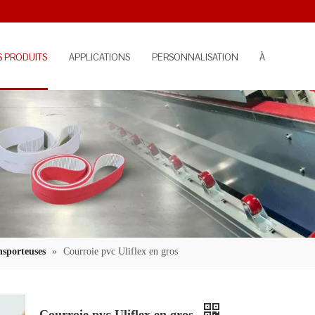
S PRODUITS
APPLICATIONS
PERSONNALISATION
À
PROPOS
nsporteuses
»
Courroie pvc Uliflex en gros
Courroie pvc Uliflex en gros