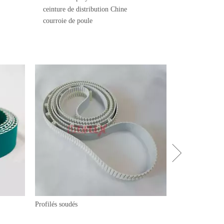
ceinture de distribution Chine
courroie de poule
Profilés soudés
Courroies trapéz