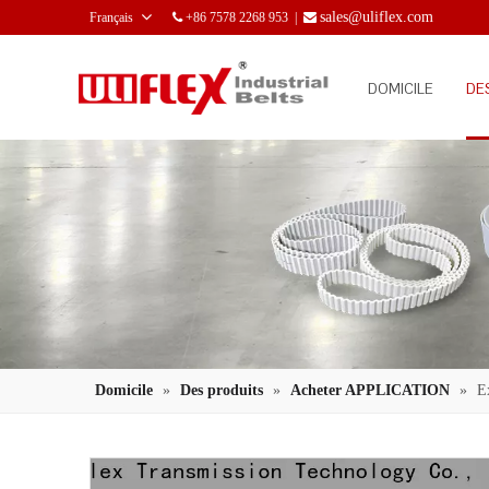
sales@uliflex.com
Français
+86 7578 2268 953 |


DOMICILE
DE
Domicile
»
Des produits
»
Acheter APPLICATION
»
E