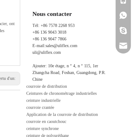
Nous contacter
+86 136 
+86 136 
cier, ont
Tél: +86 7578 2268 953
ada_ulifl
des
+86 136 9043 3018
+86 136 9047 7866
sales@ul
E-mail:
sales@uliflex.com
uli@uliflex.com
uli@ulif
Ajouter: 10e étage, n ° 4, n ° 115, 1er
Zhangcha Road, Foshan, Guangdong, P.R.
ertu d'un:
Chine
courroie de distribution
Ceintures de chronométrage industrielles
ceinture industrielle
courroie crantée
Application de la courroie de distribution
courroie en caoutchouc
ceinture synchrone
ceinture de polyuréthane