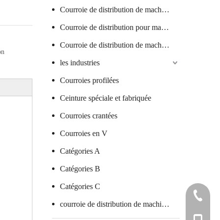
Courroie de distribution de machine textile
Courroie de distribution pour machine à saucisses
Courroie de distribution de machine à verre
on
les industries
Courroies profilées
Ceinture spéciale et fabriquée
Courroies crantées
Courroies en V
Catégories A
Catégories B
Catégories C
+86 7578
courroie de distribution de machine d'emballage
+86 136 