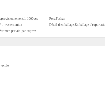
approvisionnement:
1-1000pcs
Port:
Foshan
/ t, westernunion
Détail d'emballage:
Emballage d'exportati
Par mer, par air, par express
textile