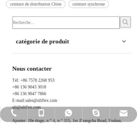
ceinture de distribution Chine
ceinture synchrone
catégorie de produit
Nous contacter
Tél: +86 7578 2268 953
+86 136 9043 3018
+86 136 9047 7866
E-mail:
sales@uliflex.com
uli@uliflex.com
+86 7578 2268 953
+86 136 9043 3018
+86 136 9043 3018
sales@uliflex.com
ada_uliflex
Ajouter: 10e étage, n ° 4, n ° 115, 1er Zhangcha Road, Foshan,
Guangdong, P.R. Chine
+86 136 9047 7866
uli@uliflex.com
courroie de distribution