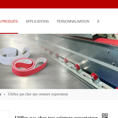
S PRODUITS
APPLICATIONS
PERSONNALISATION
À
PROPOS
c
»
Uliflex pas cher tpu ceinture exportateur
Uliflex pas cher tpu ceinture exportateur