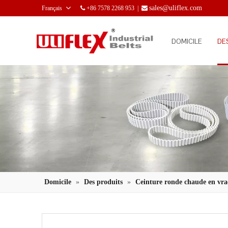
sales@uliflex.com
Français
+86 7578 2268 953 |


DOMICILE
DE
Domicile
»
Des produits
»
Ceinture ronde chaude en vra