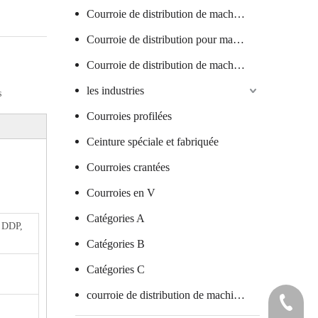
Courroie de distribution de machine textile
Courroie de distribution pour machine à saucisses
Courroie de distribution de machine à verre
les industries
s
Courroies profilées
Ceinture spéciale et fabriquée
Courroies crantées
Courroies en V
Catégories A
 DDP,
Catégories B
Catégories C
courroie de distribution de machine d'emballage
+86 7578