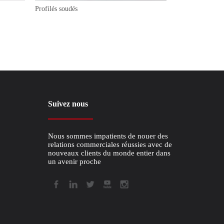
Profilés soudés
Courroies trapéz
Suivez nous
Nous sommes impatients de nouer des
relations commerciales réussies avec de
nouveaux clients du monde entier dans
un avenir proche