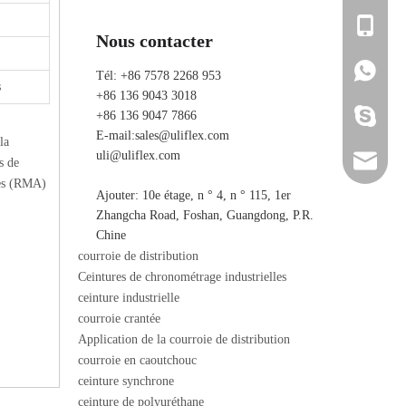
+86 136 
Nous contacter
+86 136 
+86 136 
Tél: +86 7578 2268 953
s
+86 136 9043 3018
ada_ulifl
+86 136 9047 7866
E-mail:
sales@uliflex.com
la
uli@uliflex.com
sales@ul
s de
uces (RMA)
Ajouter: 10e étage, n ° 4, n ° 115, 1er
uli@ulif
Zhangcha Road, Foshan, Guangdong, P.R.
Chine
courroie de distribution
Ceintures de chronométrage industrielles
ceinture industrielle
courroie crantée
Application de la courroie de distribution
courroie en caoutchouc
ceinture synchrone
ceinture de polyuréthane