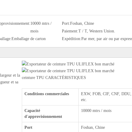
approvisionnement:
10000 mtrs /
Port:
Foshan, Chine
mois
Paiement:
T / T, Western Union.
allage:
Emballage de carton
Expédition:
Par mer, par air ou par expres
largeur et la
ceinture TPU CARACTÉRISTIQUES
ngueur et sa
Conditions commerciales
EXW, FOB, CIF, CNF, DDU,
etc.
Capacité
10000 mtrs / mois
d'approvisionnement
Port
Foshan, Chine