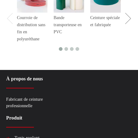
Courroie de
Bande
Ceinture spéciale
Profil
distribution sans
transporteuse en
et fabriquée
fin en
PVC
polyuréthane
À propos de nous
Fabricant de ceinture
professionnelle
Produit
Tapis roulant