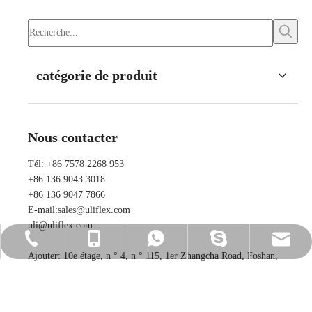
catégorie de produit
Nous contacter
Tél: +86 7578 2268 953
+86 136 9043 3018
+86 136 9047 7866
E-mail:
sales@uliflex.com
uli@uliflex.com
+86 7578 2268 953
+86 136 9043 3018
+86 136 9043 3018
sales@uliflex.com
ada_uliflex
Ajouter: 10e étage, n ° 4, n ° 115, 1er Zhangcha Road, Foshan,
Guangdong, P.R. Chine
+86 136 9047 7866
uli@uliflex.com
courroie de distribution
Ceintures de chronométrage industrielles