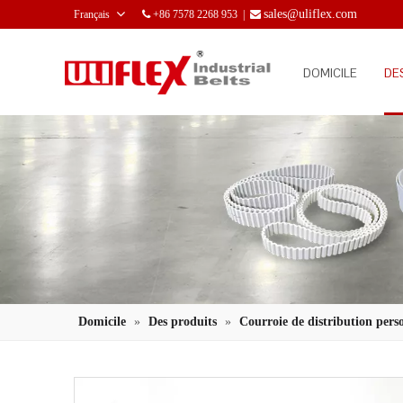
sales@uliflex.com
Français
+86 7578 2268 953 |


DOMICILE
DE
Domicile
»
Des produits
»
Courroie de distribution pers