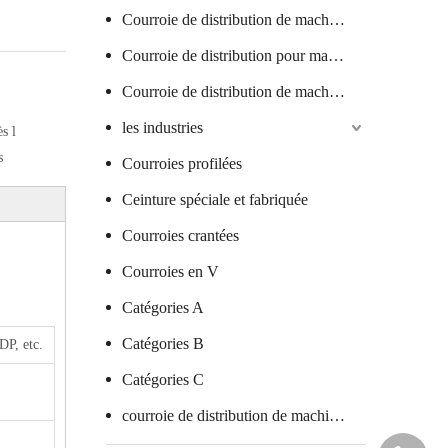
Courroie de distribution de machine textile
Courroie de distribution pour machine à saucisses
Courroie de distribution de machine à verre
les industries
s l
s
Courroies profilées
Ceinture spéciale et fabriquée
Courroies crantées
Courroies en V
Catégories A
Catégories B
P, etc.
Catégories C
courroie de distribution de machine d'emballage