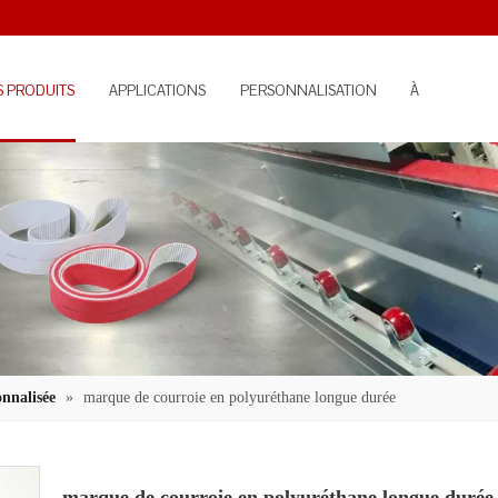
S PRODUITS
APPLICATIONS
PERSONNALISATION
À
PROPOS
onnalisée
»
marque de courroie en polyuréthane longue durée
marque de courroie en polyuréthane longue duré