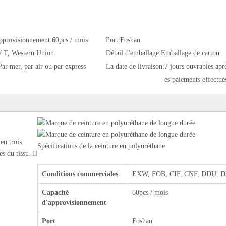
approvisionnement:
60pcs / mois
Port:
Foshan
/ T, Western Union.
Détail d'emballage:
Emballage de carton
Par mer, par air ou par express
La date de livraison:
7 jours ouvrables aprè
es paiements effectué
en trois
Spécifications de la ceinture en polyuréthane
s du tissu. Il
Conditions commerciales
EXW, FOB, CIF, CNF, DDU, DD
Capacité
60pcs / mois
d'approvisionnement
Port
Foshan