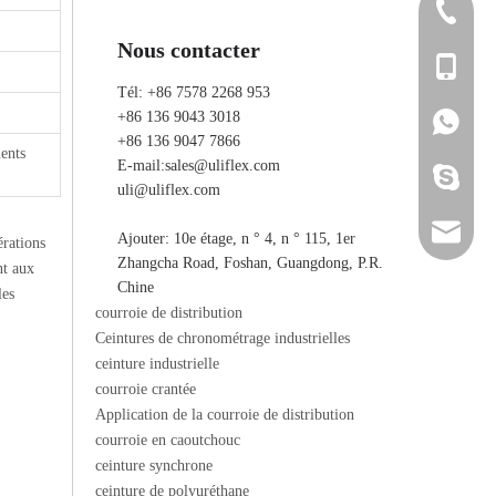
+86 7578
Nous contacter
+86 136 
Tél: +86 7578 2268 953
+86 136 9043 3018
+86 136 
+86 136 
+86 136 9047 7866
ments
E-mail:
sales@uliflex.com
ada_ulifl
uli@uliflex.com
sales@ul
Ajouter: 10e étage, n ° 4, n ° 115, 1er
érations
Zhangcha Road, Foshan, Guangdong, P.R.
nt aux
uli@ulif
Chine
les
courroie de distribution
Ceintures de chronométrage industrielles
ceinture industrielle
courroie crantée
Application de la courroie de distribution
courroie en caoutchouc
ceinture synchrone
ceinture de polyuréthane