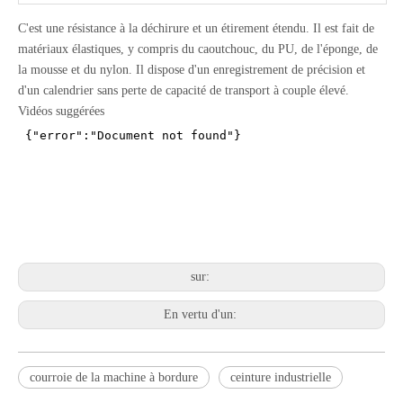
La date de livraison:
7 jours ouvrables après les paiements
C'est une résistance à la déchirure et un étirement étendu. Il est fait de
effectués
matériaux élastiques, y compris du caoutchouc, du PU, de l'éponge, de
la mousse et du nylon. Il dispose d'un enregistrement de précision et
d'un calendrier sans perte de capacité de transport à couple élevé.
Vidéos suggérées
sur:
En vertu d'un:
courroie de la machine à bordure
ceinture industrielle