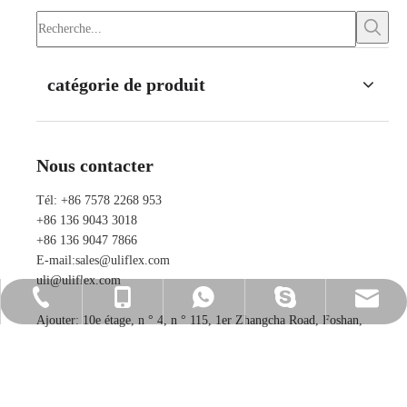
catégorie de produit
Nous contacter
Tél: +86 7578 2268 953
+86 136 9043 3018
+86 136 9047 7866
E-mail:
sales@uliflex.com
uli@uliflex.com
+86 7578 2268 953
+86 136 9043 3018
+86 136 9043 3018
sales@uliflex.com
ada_uliflex
Ajouter: 10e étage, n ° 4, n ° 115, 1er Zhangcha Road, Foshan,
Guangdong, P.R. Chine
+86 136 9047 7866
uli@uliflex.com
courroie de distribution
Ceintures de chronométrage industrielles
ceinture industrielle