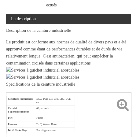
ectués
La description
Description de la ceinture industrielle
Le produit est conforme aux normes de qualité de divers pays et a été
approuvé comme étant de performances durables et de durée de vie
relativement longue. C'est antibactérien, qui peut empêcher la
contamination croisée dans certaines applications
Spécifications de la ceinture industrielle
Conditions commerciales
EXW, FOB, CIF, CNF, DDU, DDP,
etc.
Capacité
60pcs / mois
d'approvisionnement
Port
Foshan
Paiement
T / T, Western Union.
Détail d'emballage
Emballage de carton
Expédition
Par mer, par air ou par express